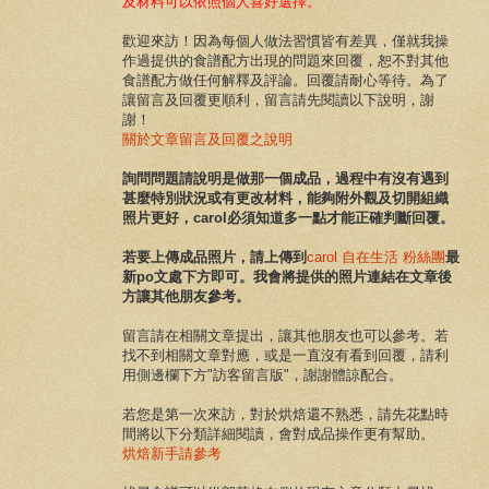
及材料可以依照個人喜好選擇。
歡迎來訪！
因為
每個人做法習慣皆有差異，
僅就我
操
作
過提供的食譜配方出現的問題來回覆，
恕不對其他
食譜配方做任何解釋及評論
。
回覆請耐心等待。為了
讓留言及回覆更順利，留言請先閱讀以下說明，謝
謝！
關於文章留言及回覆之說明
詢問問題請說明是
做那一個成品
，
過程中有沒有遇到
甚麼特別狀況或
有更改材料，能夠附
外觀及切開組織
照片更好，
carol必須知道多一點才能正確判斷回覆。
若要上傳成品照片，請上傳到
carol 自在生活 粉絲團
最
新po文處下方即可。我會將提供的照片連結在文章後
方讓其他朋友參考。
留言請在相關文章提出，讓其他朋友也可以參考。若
找不到相關文章對應，或是一直沒有看到回覆，請利
用側邊欄下方"訪客留言版"，謝謝體諒配合。
若您是第一次來訪，對於烘焙還不熟悉，請先花點時
間將以下分類詳細閱讀，會對成品操作更有幫助。
烘焙新手請參考