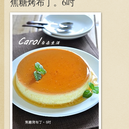
焦糖烤布丁。6吋