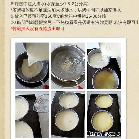
8.烤盤中注入沸水(水深至少1.5-2公分高)
*若烤盤深度不足無法加太多沸水，烘烤中間可以補充沸水
9.放入已經預熱至150度C的烤箱中烘烤25-30分鐘
10.時間到就輕輕搖晃一下烤模看看是否還有液體晃動.若沒有即可
*竹籤插入沒有液體流出即可