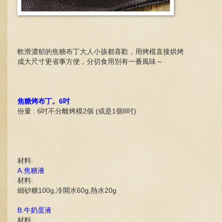
軟滑濃郁的焦糖布丁大人小孩都喜歡，用烤模直接烘烤
成大尺寸更省事方便，分切食用別有一番風味～
焦糖烤布丁。6吋
份量 : 6吋不分離烤模2個 (或是1個8吋)
材料:
A.焦糖液
材料:
細砂糖100g,冷開水60g,熱水20g
B.牛奶蛋液
材料: