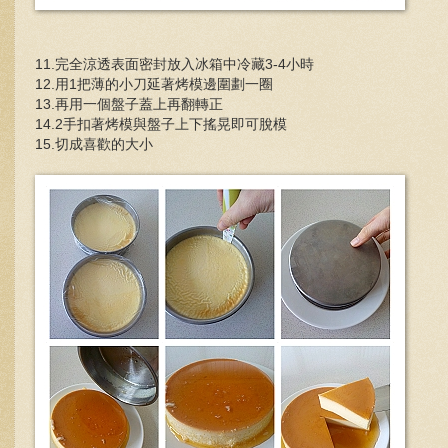
11.完全涼透表面密封放入冰箱中冷藏3-4小時
12.用1把薄的小刀延著烤模邊圍劃一圈
13.再用一個盤子蓋上再翻轉正
14.2手扣著烤模與盤子上下搖晃即可脫模
15.切成喜歡的大小