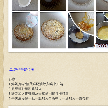
二.製作牛奶蛋液
步驟:
1.鮮奶,細砂糖及鮮奶油放入鍋中加熱
2.煮至細砂糖融化關火
3.雞蛋加入細砂糖及香草酒用攪拌器打散
4.牛奶液慢慢一點一點加入蛋液中，一邊加入一邊攪拌