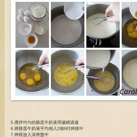
5.攪拌均勻的雞蛋牛奶液用濾網過濾
6.將雞蛋牛奶液平均倒入2個6吋烤模中
7.烤模放入深烤盤中