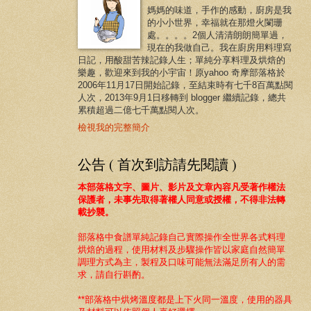
媽媽的味道，手作的感動，廚房是我
的小小世界，幸福就在那燈火闌珊
處。。。。2個人清清朗朗簡單過，
現在的我做自己。我在廚房用料理寫
日記，用酸甜苦辣記錄人生；單純分享料理及烘焙的
樂趣，歡迎來到我的小宇宙！原yahoo 奇摩部落格於
2006年11月17日開始記錄，至結束時有七千8百萬點閱
人次，2013年9月1日移轉到 blogger 繼續記錄，總共
累積超過二億七千萬點閱人次。
檢視我的完整簡介
公告 ( 首次到訪請先閱讀 )
本部落格文字、圖片、影片及文章內容凡受著作權法
保護者，未事先取得著權人同意或授權，不得非法轉
載抄襲。
部落格中食譜
單純記錄自己實際操作全世界各式料理
烘焙的過程，
使用材料及步驟操作皆以家庭自然簡單
調理方式為主，製程及口味可能無法滿足所有人的需
求，請自行斟酌。
**部落格中烘烤溫度都是上下火同一溫度
，使用的器具