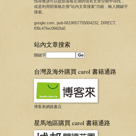
找尋食譜可以從
部落格
左側的現有文章分類中尋找，
或是利用
部落格
左側"站內文章搜索"功能，輸入關鍵字
搜索。
google.com, pub-6619057755004232, DIRECT,
f08c47fec0942fa0
站內文章搜索
關鍵字
台灣及海外購買 carol 書籍通路
博客來網路書店
星馬地區購買 carol 書籍通路