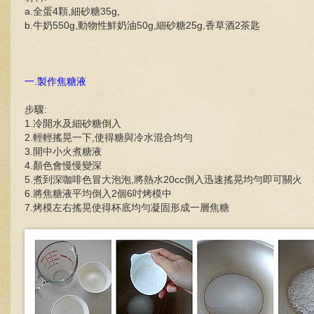
a.全蛋4顆,細砂糖35g,
b.牛奶550g,動物性鮮奶油50g,細砂糖25g,香草酒2茶匙
一.製作焦糖液
步驟:
1.冷開水及細砂糖倒入
2.輕輕搖晃一下,使得糖與冷水混合均勻
3.開中小火煮糖液
4.顏色會慢慢變深
5.煮到深咖啡色冒大泡泡,將熱水20cc倒入迅速搖晃均勻即可關火
6.將焦糖液平均倒入2個6吋烤模中
7.烤模左右搖晃使得杯底均勻凝固形成一層焦糖