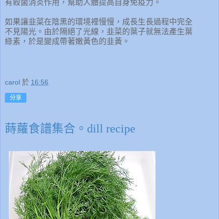
有殺菌消炎作用，幫助人體提高自身免疫力。
如果讓韭菜在陰黑的環境裡慢慢，成長生長過程中完全
不見陽光。由於隔絕了光線，韭菜的葉子就無法產生葉
綠素，於是變成帶著嫩黃色的韭黃。
carol
於
16:56
分享
蒔蘿食譜集合。dill recipe