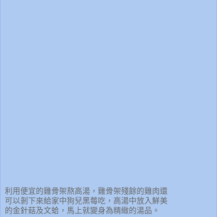
利用便宜的雞骨架熬高湯，雞骨架殘餘的雞肉還
可以剝下來給家中狗兒黑莓吃，高湯中放入鮮美
的金針菇及文蛤，馬上就變身為精緻的湯品。