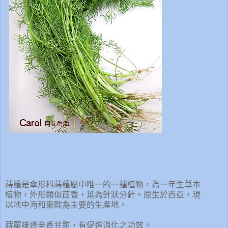
蒔蘿是傘形科蒔蘿屬中唯一的一種植物，為一年生草本
植物，外形類似茴香，葉為針狀分針。原生於西亞，現
以地中海和東歐為主要的生產地。
蒔蘿味道辛香甘甜，有促進消化之功效。