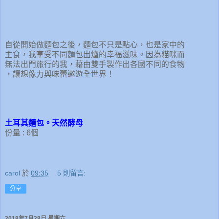
自從開始做麵包之後，麵包不只是點心，也是家中的
主食，我享受不同麵包出爐的幸福滋味。因為貓咪而
無法出門旅行的我，藉由雙手製作出各國不同的食物
，讓想像力與味蕾遨遊全世界！
土耳其麵包。天然酵母
份量 : 6個
carol
於
09:35
5 則留言:
分享
2018年7月28日 星期六