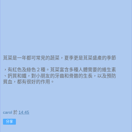
莧菜是一年都可常見的蔬菜，夏季更是莧菜盛產的季節
，有紅色及綠色２種。莧菜富含多種人體需要的維生素
、
鈣質和鐵，對小朋友的牙齒和骨骼的生長，以及預防
貧血，都有很好的作用。
carol
於
14:45
分享