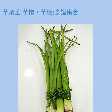
芋頭莖(芋懷，芋梗)食譜集合