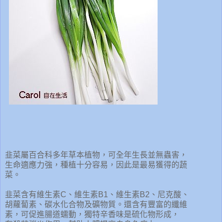
韭菜屬百合科多年草本植物，可全年生長並無蟲害，
生命適應力強，種植十分容易，因此是最易獲得的蔬
菜。
韭菜含有維生素C、維生素B1、維生素B2、尼克酸、
胡蘿蔔素、碳水化合物及礦物質。還含有豐富的纖維
素，可促進腸道蠕動，獨特辛香味是硫化物形成，