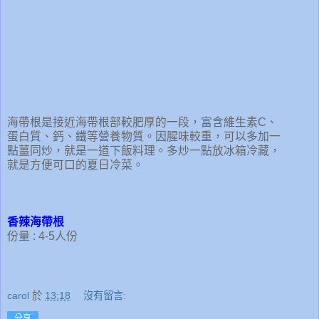
海帶根是接近海帶根部較肥厚的一段，富含維生素C、
蛋白質、鈣、鐵等營養物質。因腥味較重，可以多加一
點薑同炒，就是一道下飯料理。多炒一點放冰箱冷藏，
就是方便可口的夏日冷菜。
香辣海帶根
份量 : 4-5人份
carol
於
13:18
沒有留言:
分享