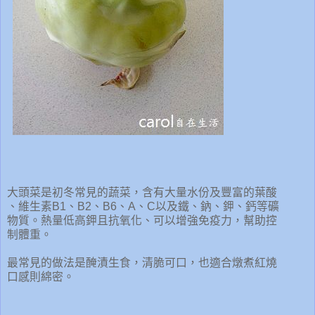
大頭菜是初冬常見的蔬菜，含有大量水份及豐富的葉酸
、維生素B1、B2、B6、A、C以及鐵、鈉、鉀、鈣等礦
物質。熱量低高鉀且抗氧化、可以增強免疫力，幫助控
制體重。
最常見的做法是醃漬生食，清脆可口，也適合燉煮紅燒
口感則綿密。