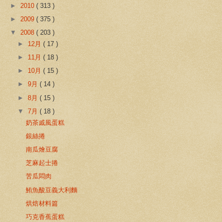
►
2010
( 313 )
►
2009
( 375 )
▼
2008
( 203 )
►
12月
( 17 )
►
11月
( 18 )
►
10月
( 15 )
►
9月
( 14 )
►
8月
( 15 )
▼
7月
( 18 )
奶茶戚風蛋糕
銀絲捲
南瓜燴豆腐
芝麻起士捲
苦瓜悶肉
鮪魚酸豆義大利麵
烘焙材料篇
巧克香蕉蛋糕