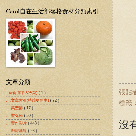
Carol自在生活部落格食材分類索引
文章分類
張貼
::蔬食(涼拌&冷菜)
( 1 )
. ..文章索引(持續更新中)
( 72 )
標籤
... 萬聖節
( 17 )
... 聖誕節
( 50 )
沒有
... 實作影片
( 443 )
... 廚房基礎
( 26 )