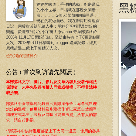
黑
媽媽的味道，手作的感動，廚房是我
的小小世界，幸福就在那燈火闌珊
處。。。。2個人清清朗朗簡單過，
現在的我做自己。我在廚房用料理寫
日記，用酸甜苦辣記錄人生；單純分享料理及烘焙的
樂趣，歡迎來到我的小宇宙！原yahoo 奇摩部落格於
2006年11月17日開始記錄，至結束時有七千8百萬點閱
人次，2013年9月1日移轉到 blogger 繼續記錄，總共
累積超過二億七千萬點閱人次。
檢視我的完整簡介
公告 ( 首次到訪請先閱讀 )
本部落格文字、圖片、影片及文章內容凡受著作權法
保護者，未事先取得著權人同意或授權，不得非法轉
載抄襲。
部落格中食譜
單純記錄自己實際操作全世界各式料理
烘焙的過程，
使用材料及步驟操作皆以家庭自然簡單
調理方式為主，製程及口味可能無法滿足所有人的需
求，請自行斟酌。
**部落格中烘烤溫度都是上下火同一溫度
，使用的器具