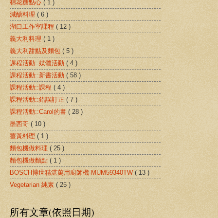
棉花糖點心
( 1 )
減醣料理
( 6 )
湖口工作室課程
( 12 )
義大利料理
( 1 )
義大利甜點及麵包
( 5 )
課程活動::媒體活動
( 4 )
課程活動::新書活動
( 58 )
課程活動::課程
( 4 )
課程活動::錯誤訂正
( 7 )
課程活動::Carol的書
( 28 )
墨西哥
( 10 )
薑黃料理
( 1 )
麵包機做料理
( 25 )
麵包機做麵點
( 1 )
BOSCH博世精湛萬用廚師機-MUM59340TW
( 13 )
Vegetarian 純素
( 25 )
所有文章(依照日期)