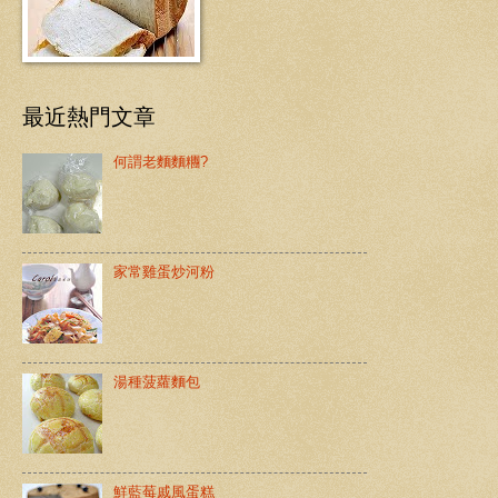
最近熱門文章
何謂老麵麵糰?
家常雞蛋炒河粉
湯種菠蘿麵包
鮮藍莓戚風蛋糕