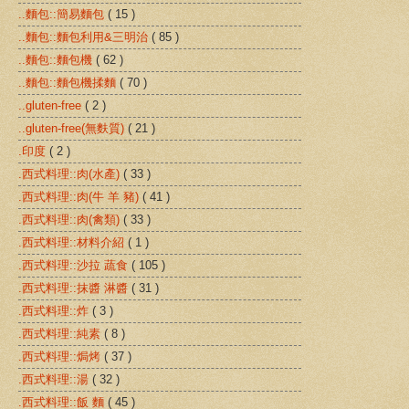
..麵包::簡易麵包
( 15 )
..麵包::麵包利用&三明治
( 85 )
..麵包::麵包機
( 62 )
..麵包::麵包機揉麵
( 70 )
..gluten-free
( 2 )
..gluten-free(無麩質)
( 21 )
.印度
( 2 )
.西式料理::肉(水產)
( 33 )
.西式料理::肉(牛 羊 豬)
( 41 )
.西式料理::肉(禽類)
( 33 )
.西式料理::材料介紹
( 1 )
.西式料理::沙拉 蔬食
( 105 )
.西式料理::抹醬 淋醬
( 31 )
.西式料理::炸
( 3 )
.西式料理::純素
( 8 )
.西式料理::焗烤
( 37 )
.西式料理::湯
( 32 )
.西式料理::飯 麵
( 45 )