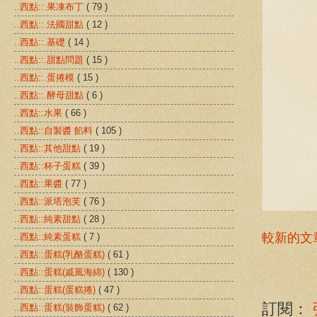
..西點::.果凍布丁
( 79 )
..西點::.法國甜點
( 12 )
..西點::.基礎
( 14 )
..西點::.甜點問題
( 15 )
..西點::.蛋捲模
( 15 )
..西點::.酵母甜點
( 6 )
..西點::水果
( 66 )
..西點::自製醬 餡料
( 105 )
..西點::其他甜點
( 19 )
..西點::杯子蛋糕
( 39 )
..西點::果醬
( 77 )
..西點::派塔泡芙
( 76 )
..西點::純素甜點
( 28 )
較新的文
..西點::純素蛋糕
( 7 )
..西點::蛋糕(乳酪蛋糕)
( 61 )
..西點::蛋糕(戚風海綿)
( 130 )
..西點::蛋糕(蛋糕捲)
( 47 )
訂閱：
..西點::蛋糕(裝飾蛋糕)
( 62 )