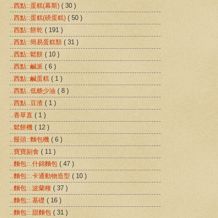
..西點::蛋糕(幕斯)
( 30 )
..西點::蛋糕(磅蛋糕)
( 50 )
..西點::餅乾
( 191 )
..西點::簡易蛋糕類
( 31 )
..西點::鬆餅
( 10 )
..西點::鹹派
( 6 )
..西點::鹹蛋糕
( 1 )
..西點..低糖少油
( 8 )
..西點..豆渣
( 1 )
..香草直
( 1 )
..鬆餅機
( 12 )
..饅頭::麵包機
( 6 )
..寶寶副食
( 11 )
..麵包::.什錦麵包
( 47 )
..麵包::.卡通動物造型
( 10 )
..麵包::.波蘭種
( 37 )
..麵包::.基礎
( 16 )
..麵包::.甜麵包
( 31 )