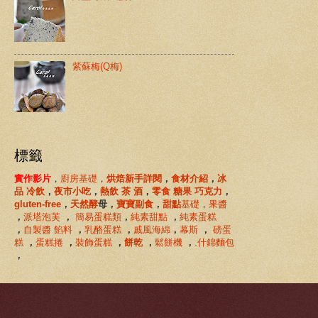
紫蘇梅(Q梅)
標籤
實作影片
，
廚房基礎
，
烘焙新手詳閱
，
食材介紹
，
冰
品 冷飲
，
夜市小吃
，
熱飲 茶 酒
，
零食 糖果 巧克力
，
gluten-free
，
天然酵
母
，
寶寶副食
，
甜點
基礎
，
果醬
，
派塔泡芙
，
簡易蛋糕類
，
純素甜點
，
純素蛋糕
，
自製醬 餡料
，
乳酪蛋糕
，
戚風海綿
，
幕斯
，
磅蛋
糕
，
蛋糕捲
，
裝飾蛋糕
，
餅乾
，
鬆餅機
，
.什錦麵包
，