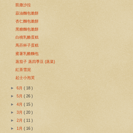
凱撒沙拉
蒜油麵包脆餅
杏仁麵包脆餅
黑糖麵包脆餅
白桃乳酪蛋糕
馬芬杯子蛋糕
蜜薯乳酪麵包
蒸茄子 蒸四季豆 (蒸菜)
紅茶雪泥
起士小泡芙
►
6月
( 18 )
►
5月
( 26 )
►
4月
( 15 )
►
3月
( 20 )
►
2月
( 11 )
►
1月
( 16 )