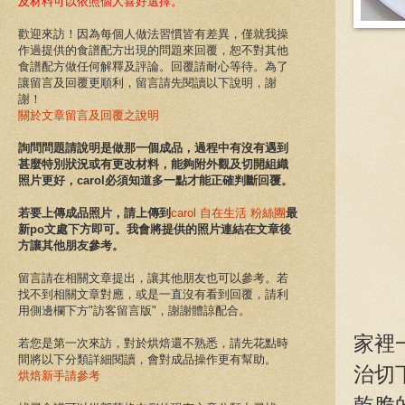
及材料可以依照個人喜好選擇。
歡迎來訪！
因為
每個人做法習慣皆有差異，
僅就我
操
作
過提供的食譜配方出現的問題來回覆，
恕不對其他
食譜配方做任何解釋及評論
。
回覆請耐心等待。為了
讓留言及回覆更順利，留言請先閱讀以下說明，謝
謝！
關於文章留言及回覆之說明
詢問問題請說明是
做那一個成品
，
過程中有沒有遇到
甚麼特別狀況或
有更改材料，能夠附
外觀及切開組織
照片更好，
carol必須知道多一點才能正確判斷回覆。
若要上傳成品照片，請上傳到
carol 自在生活 粉絲團
最
新po文處下方即可。我會將提供的照片連結在文章後
方讓其他朋友參考。
留言請在相關文章提出，讓其他朋友也可以參考。若
找不到相關文章對應，或是一直沒有看到回覆，請利
用側邊欄下方"訪客留言版"，謝謝體諒配合。
家裡
若您是第一次來訪，對於烘焙還不熟悉，請先花點時
間將以下分類詳細閱讀，會對成品操作更有幫助。
治切
烘焙新手請參考
乾脆