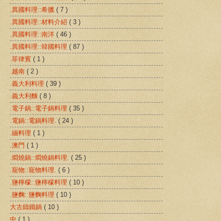
.異國料理::希臘
( 7 )
.異國料理::材料介紹
( 3 )
.異國料理::南洋
( 46 )
.異國料理::韓國料理
( 87 )
.菲律賓
( 1 )
.越南
( 2 )
.義大利料理
( 39 )
.義大利麵
( 8 )
.電子鍋::電子鍋料理
( 35 )
.電鍋::電鍋料理.
( 24 )
.緬料理
( 1 )
.澳門
( 1 )
.燜燒鍋::燜燒鍋料理.
( 25 )
.寵物::寵物料理.
( 6 )
.鹽檸檬::鹽檸檬料理
( 10 )
.鹽麴::鹽麴料理
( 10 )
大古鑄鐵鍋
( 10 )
中
( 1 )