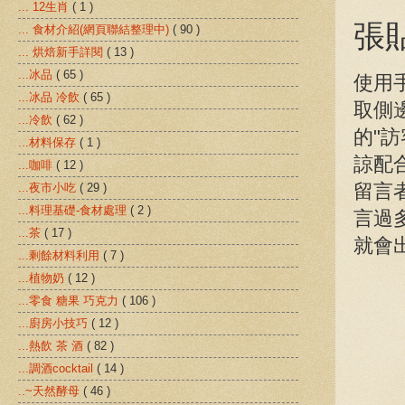
... 12生肖
( 1 )
張
... 食材介紹(網頁聯結整理中)
( 90 )
... 烘焙新手詳閱
( 13 )
...冰品
( 65 )
使用
...冰品 冷飲
( 65 )
取側
...冷飲
( 62 )
的"訪
...材料保存
( 1 )
諒配
...咖啡
( 12 )
留言
...夜市小吃
( 29 )
...料理基礎-食材處理
( 2 )
言過
...茶
( 17 )
就會
...剩餘材料利用
( 7 )
...植物奶
( 12 )
...零食 糖果 巧克力
( 106 )
...廚房小技巧
( 12 )
...熱飲 茶 酒
( 82 )
...調酒cocktail
( 14 )
..~天然酵母
( 46 )