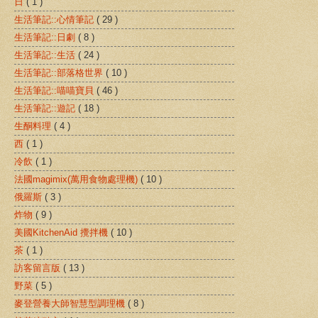
日
( 1 )
生活筆記::心情筆記
( 29 )
生活筆記::日劇
( 8 )
生活筆記::生活
( 24 )
生活筆記::部落格世界
( 10 )
生活筆記::喵喵寶貝
( 46 )
生活筆記::遊記
( 18 )
生酮料理
( 4 )
西
( 1 )
冷飲
( 1 )
法國magimix(萬用食物處理機)
( 10 )
俄羅斯
( 3 )
炸物
( 9 )
美國KitchenAid 攪拌機
( 10 )
茶
( 1 )
訪客留言版
( 13 )
野菜
( 5 )
麥登營養大師智慧型調理機
( 8 )