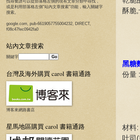
找尋食譜可以從
部落格
左側的現有文章分類中尋找，
或是利用
部落格
左側"站內文章搜索"功能，輸入關鍵字
酥脆
搜索。
google.com, pub-6619057755004232, DIRECT,
f08c47fec0942fa0
站內文章搜索
關鍵字
黑糖
台灣及海外購買 carol 書籍通路
份量 
博客來網路書店
星馬地區購買 carol 書籍通路
材料:
吐司