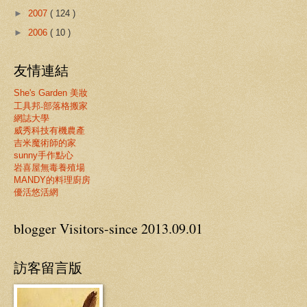
►
2007
( 124 )
►
2006
( 10 )
友情連結
She's Garden 美妝
工具邦-部落格搬家
網誌大學
威秀科技有機農產
吉米魔術師的家
sunny手作點心
岩喜屋無毒養殖場
MANDY的料理廚房
優活悠活網
blogger Visitors-since 2013.09.01
訪客留言版