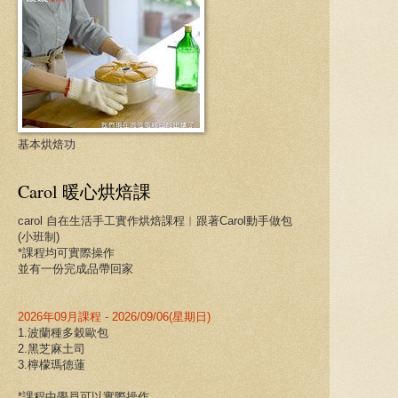
基本烘焙功
Carol 暖心烘焙課
carol 自在生活手工實作烘焙課程︱跟著Carol動手做包
(小班制)
*課程均可實際操作
並有一份完成品帶回家
2026年09月課程 - 2026/09/06(星期日)
1.波蘭種多穀歐包
2.黑芝麻土司
3.檸檬瑪德蓮
*課程中學員可以實際操作