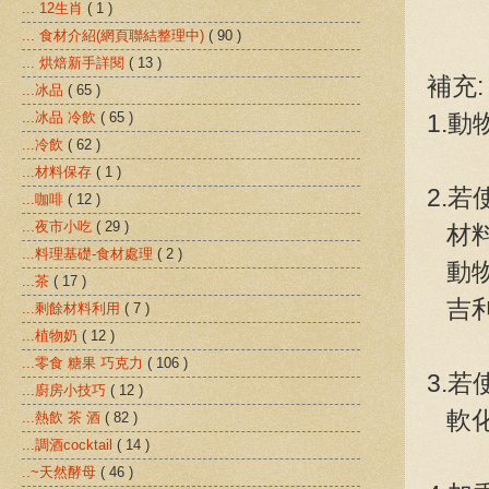
... 12生肖
( 1 )
... 食材介紹(網頁聯結整理中)
( 90 )
... 烘焙新手詳閱
( 13 )
補充:
...冰品
( 65 )
1.
...冰品 冷飲
( 65 )
...冷飲
( 62 )
...材料保存
( 1 )
2.若
...咖啡
( 12 )
...夜市小吃
( 29 )
材料:
...料理基礎-食材處理
( 2 )
動物性
...茶
( 17 )
吉利丁
...剩餘材料利用
( 7 )
...植物奶
( 12 )
...零食 糖果 巧克力
( 106 )
3.
...廚房小技巧
( 12 )
軟化
...熱飲 茶 酒
( 82 )
...調酒cocktail
( 14 )
..~天然酵母
( 46 )