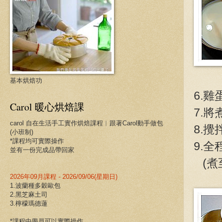
基本烘焙功
6.
Carol 暖心烘焙課
7.
carol 自在生活手工實作烘焙課程︱跟著Carol動手做包
8.
(小班制)
*課程均可實際操作
9.全
並有一份完成品帶回家
(煮
2026年09月課程 - 2026/09/06(星期日)
1.波蘭種多穀歐包
2.黑芝麻土司
3.檸檬瑪德蓮
*課程中學員可以實際操作