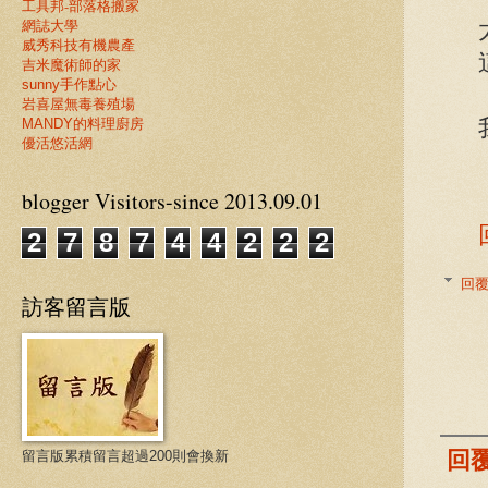
工具邦-部落格搬家
網誌大學
威秀科技有機農產
吉米魔術師的家
sunny手作點心
岩喜屋無毒養殖場
MANDY的料理廚房
優活悠活網
blogger Visitors-since 2013.09.01
2
7
8
7
4
4
2
2
3
回
訪客留言版
回
留言版累積留言超過200則會換新