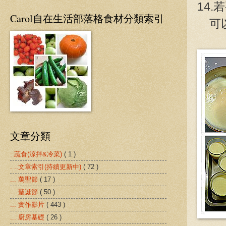
14
Carol自在生活部落格食材分類索引
可以
文章分類
::蔬食(涼拌&冷菜)
( 1 )
. ..文章索引(持續更新中)
( 72 )
... 萬聖節
( 17 )
... 聖誕節
( 50 )
... 實作影片
( 443 )
... 廚房基礎
( 26 )