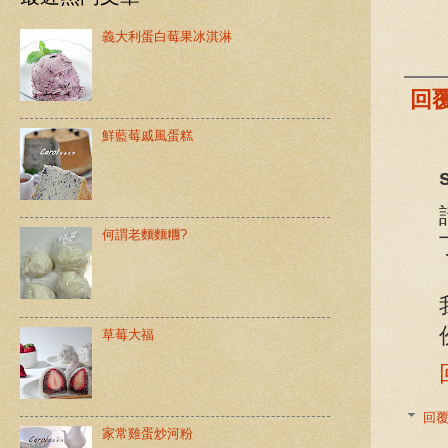
義大利蛋白莓果冰淇淋
回
鮮藍莓戚風蛋糕
何謂老麵麵糰?
草莓大福
回
家常雞蛋炒河粉