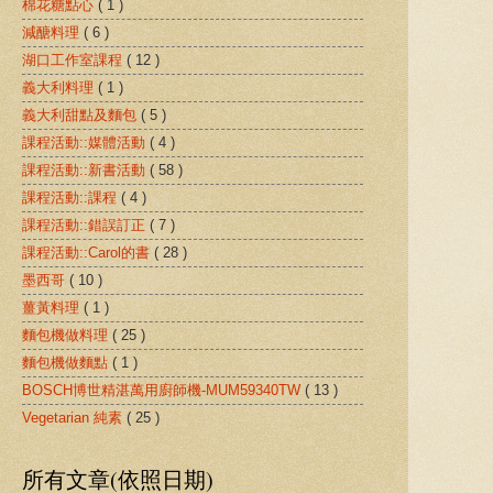
棉花糖點心
( 1 )
減醣料理
( 6 )
湖口工作室課程
( 12 )
義大利料理
( 1 )
義大利甜點及麵包
( 5 )
課程活動::媒體活動
( 4 )
課程活動::新書活動
( 58 )
課程活動::課程
( 4 )
課程活動::錯誤訂正
( 7 )
課程活動::Carol的書
( 28 )
墨西哥
( 10 )
薑黃料理
( 1 )
麵包機做料理
( 25 )
麵包機做麵點
( 1 )
BOSCH博世精湛萬用廚師機-MUM59340TW
( 13 )
Vegetarian 純素
( 25 )
所有文章(依照日期)