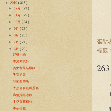
▼
2010
( 313 )
►
12月
( 23 )
►
11月
( 25 )
►
10月
( 24 )
►
9月
( 27 )
►
8月
( 25 )
張貼
►
7月
( 27 )
▼
6月
( 29 )
標籤
鮮椒干絲
香烤紫菜酥
26
義大利菇菇燉飯
香蕉奶昔
乾煎白帶魚
香蕉全麥戚風蛋糕
麻醬雞絲涼麵
牛奶香蕉麵包
香蕉蛋糕