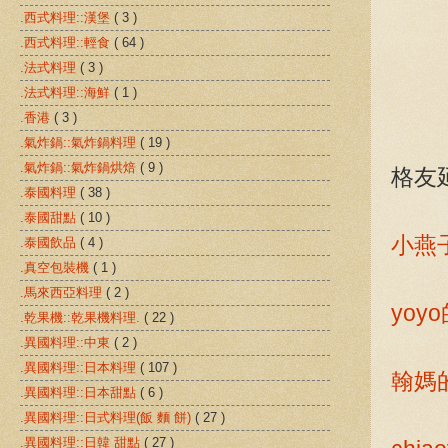
.西式料理::漢堡
( 3 )
.西式料理::輕食
( 64 )
.法式料理
( 3 )
.法式料理::海鮮
( 1 )
.香港
( 3 )
.氣炸鍋::氣炸鍋料理
( 19 )
.氣炸鍋::氣炸鍋烘焙
( 9 )
格友
.泰國料理
( 38 )
.泰國甜點
( 10 )
小燕
.泰國飲品
( 4 )
.真空包裝機
( 1 )
.馬來西亞料理
( 2 )
yo
.乾果機::乾果機料理.
( 22 )
.異國料理::中東
( 2 )
.異國料理::日本料理
( 107 )
翰媽
.異國料理::日本甜點
( 6 )
.異國料理::日式料理(飯 麵 餅)
( 27 )
.異國料理::日韓 甜點
( 27 )