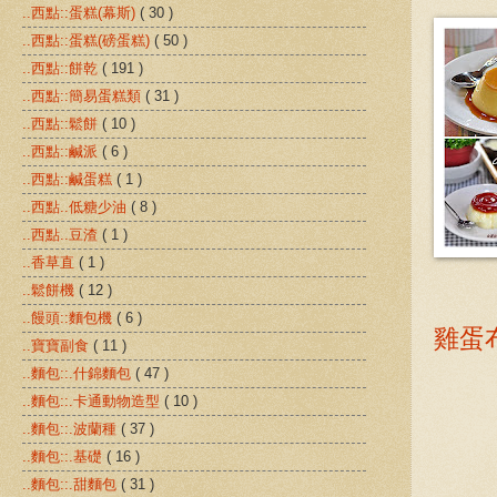
..西點::蛋糕(幕斯)
( 30 )
..西點::蛋糕(磅蛋糕)
( 50 )
..西點::餅乾
( 191 )
..西點::簡易蛋糕類
( 31 )
..西點::鬆餅
( 10 )
..西點::鹹派
( 6 )
..西點::鹹蛋糕
( 1 )
..西點..低糖少油
( 8 )
..西點..豆渣
( 1 )
..香草直
( 1 )
..鬆餅機
( 12 )
..饅頭::麵包機
( 6 )
雞蛋
..寶寶副食
( 11 )
..麵包::.什錦麵包
( 47 )
..麵包::.卡通動物造型
( 10 )
..麵包::.波蘭種
( 37 )
..麵包::.基礎
( 16 )
..麵包::.甜麵包
( 31 )