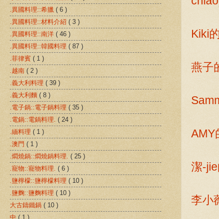
chi
.異國料理::希臘
( 6 )
.異國料理::材料介紹
( 3 )
Kik
.異國料理::南洋
( 46 )
.異國料理::韓國料理
( 87 )
.菲律賓
( 1 )
燕子
.越南
( 2 )
.義大利料理
( 39 )
.義大利麵
( 8 )
Sa
.電子鍋::電子鍋料理
( 35 )
.電鍋::電鍋料理.
( 24 )
AM
.緬料理
( 1 )
.澳門
( 1 )
.燜燒鍋::燜燒鍋料理.
( 25 )
潔-j
.寵物::寵物料理.
( 6 )
.鹽檸檬::鹽檸檬料理
( 10 )
.鹽麴::鹽麴料理
( 10 )
李小
大古鑄鐵鍋
( 10 )
中
( 1 )