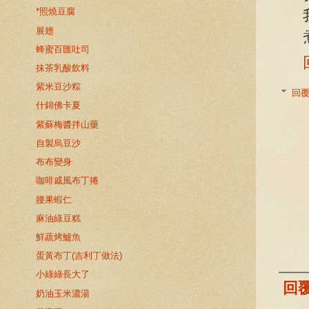
*照燒豆腐
展翅
蜂蜜百匯吐司
抹茶乳酸飲料
紫米豆沙粽
回
什錦佛卡夏
紫蘇梅醬拌山藥
自製烏豆沙
布布變身
咖啡戚風布丁捲
腰果蝦仁
麻油綠豆糕
鮮蔬烤鱸魚
蛋黃布丁(吉利丁做法)
小綠綠長大了
回
奶油玉米濃湯