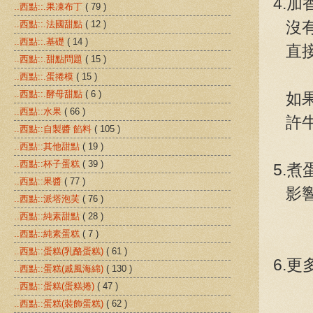
4.
..西點::.果凍布丁
( 79 )
沒有
..西點::.法國甜點
( 12 )
..西點::.基礎
( 14 )
直接
..西點::.甜點問題
( 15 )
..西點::.蛋捲模
( 15 )
..西點::.酵母甜點
( 6 )
如果
..西點::水果
( 66 )
許牛
..西點::自製醬 餡料
( 105 )
..西點::其他甜點
( 19 )
..西點::杯子蛋糕
( 39 )
5.
..西點::果醬
( 77 )
影響
..西點::派塔泡芙
( 76 )
..西點::純素甜點
( 28 )
..西點::純素蛋糕
( 7 )
..西點::蛋糕(乳酪蛋糕)
( 61 )
6.更
..西點::蛋糕(戚風海綿)
( 130 )
..西點::蛋糕(蛋糕捲)
( 47 )
..西點::蛋糕(裝飾蛋糕)
( 62 )