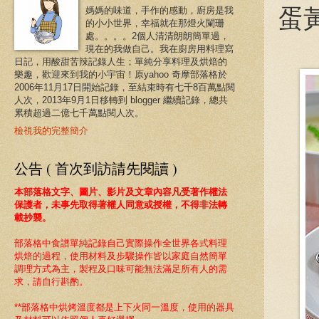
蛋
媽媽的味道，手作的感動，廚房是我
的小小世界，幸福就在那燈火闌珊
處。。。。2個人清清朗朗簡單過，
現在的我做自己。我在廚房用料理寫
日記，用酸甜苦辣記錄人生；單純分享料理及烘焙的
樂趣，歡迎來到我的小宇宙！原yahoo 奇摩部落格於
2006年11月17日開始記錄，至結束時有七千8百萬點閱
人次，2013年9月1日移轉到 blogger 繼續記錄，總共
累積超過二億七千萬點閱人次。
檢視我的完整簡介
公告 ( 首次到訪請先閱讀 )
本部落格文字、圖片、影片及文章內容凡受著作權法
保護者，未事先取得著權人同意或授權，不得非法轉
載抄襲。
部落格中食譜
單純記錄自己實際操作全世界各式料理
烘焙的過程，
使用材料及步驟操作皆以家庭自然簡單
調理方式為主，製程及口味可能無法滿足所有人的需
求，請自行斟酌。
**部落格中烘烤溫度都是上下火同一溫度
，使用的器具