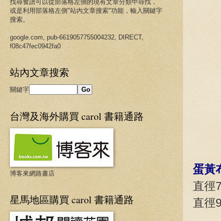
找尋食譜可以從
部落格
左側的現有文章分類中尋找，
或是利用
部落格
左側"站內文章搜索"功能，輸入關鍵字
搜索。
google.com, pub-6619057755004232, DIRECT,
f08c47fec0942fa0
站內文章搜索
關鍵字
台灣及海外購買 carol 書籍通路
蛋黃
博客來網路書店
直徑7
星馬地區購買 carol 書籍通路
直徑9