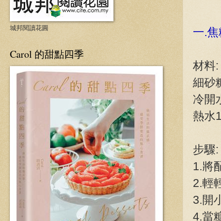
城邦閱讀花圓
一.
Carol 的甜點四季
材料:
細砂糖
冷開水
熱水1
步驟:
1.
2.
3.
4.