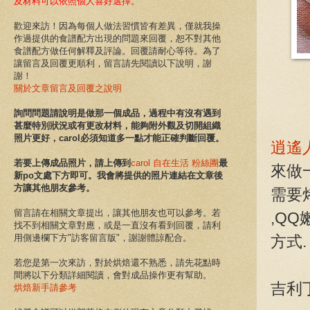
及材料可以依照個人喜好選擇。
歡迎來訪！
因為
每個人做法習慣皆有差異，
僅就我
操
作
過提供的食譜配方出現的問題來回覆，
恕不對其他
食譜配方做任何解釋及評論
。
回覆請耐心等待。為了
讓留言及回覆更順利，留言請先閱讀以下說明，謝
謝！
關於文章留言及回覆之說明
詢問問題請說明是
做那一個成品
，
過程中有沒有遇到
甚麼特別狀況或
有更改材料，能夠附
外觀及切開組織
照片更好，
carol必須知道多一點才能正確判斷回覆。
逍遙
若要上傳成品照片，請上傳到
carol 自在生活 粉絲團
最
來做
新po文處下方即可。我會將提供的照片連結在文章後
方讓其他朋友參考。
需要
留言請在相關文章提出，讓其他朋友也可以參考。若
,Q
找不到相關文章對應，或是一直沒有看到回覆，請利
用側邊欄下方"訪客留言版"，謝謝體諒配合。
方式.
若您是第一次來訪，對於烘焙還不熟悉，請先花點時
間將以下分類詳細閱讀，會對成品操作更有幫助。
吉利
烘焙新手請參考