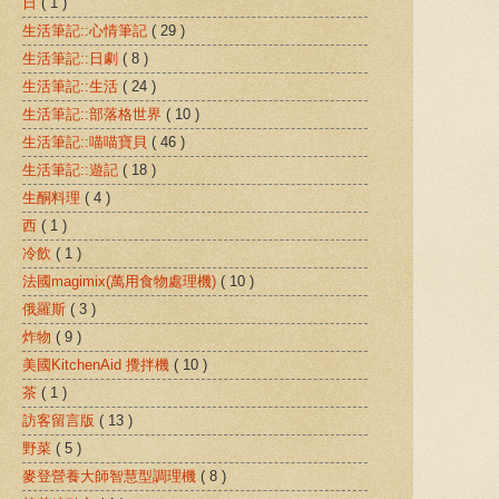
日
( 1 )
生活筆記::心情筆記
( 29 )
生活筆記::日劇
( 8 )
生活筆記::生活
( 24 )
生活筆記::部落格世界
( 10 )
生活筆記::喵喵寶貝
( 46 )
生活筆記::遊記
( 18 )
生酮料理
( 4 )
西
( 1 )
冷飲
( 1 )
法國magimix(萬用食物處理機)
( 10 )
俄羅斯
( 3 )
炸物
( 9 )
美國KitchenAid 攪拌機
( 10 )
茶
( 1 )
訪客留言版
( 13 )
野菜
( 5 )
麥登營養大師智慧型調理機
( 8 )