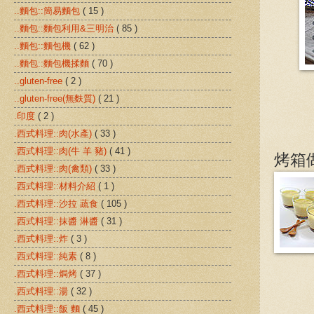
..麵包::簡易麵包
( 15 )
..麵包::麵包利用&三明治
( 85 )
..麵包::麵包機
( 62 )
..麵包::麵包機揉麵
( 70 )
..gluten-free
( 2 )
..gluten-free(無麩質)
( 21 )
.印度
( 2 )
.西式料理::肉(水產)
( 33 )
.西式料理::肉(牛 羊 豬)
( 41 )
烤箱
.西式料理::肉(禽類)
( 33 )
.西式料理::材料介紹
( 1 )
.西式料理::沙拉 蔬食
( 105 )
.西式料理::抹醬 淋醬
( 31 )
.西式料理::炸
( 3 )
.西式料理::純素
( 8 )
.西式料理::焗烤
( 37 )
.西式料理::湯
( 32 )
.西式料理::飯 麵
( 45 )