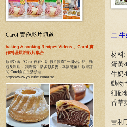
Carol 實作影片頻道
二.
baking & cooking Recipes Videos 。Carol 實
作料理烘焙影片集合
材料:
歡迎跟著 "Carol 自在生活 影片頻道" 一塊做甜點、麵
蛋黃
包及料理， 讓廚房生活多彩多姿，幸福滿滿！ 歡迎訂
閱 Carol自在生活頻道
牛奶4
https://www.youtube.com/use...
動物性
細砂糖
香草莢
吉利