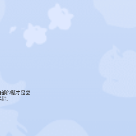
內部的瓤才是營
除.