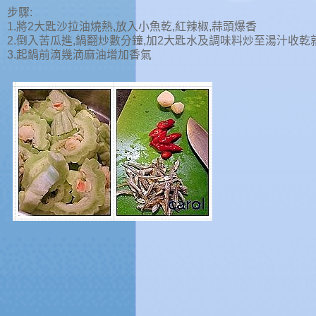
步驟:
1.將2大匙沙拉油燒熱,放入小魚乾,紅辣椒,蒜頭爆香
2.倒入苦瓜進,鍋翻炒數分鐘,加2大匙水及調味料炒至湯汁收乾
3.起鍋前滴幾滴麻油增加香氣