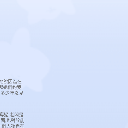
.她說因為在
起她們約我
有多少年沒見
導過.老闆是
面,也對於能
一個人獨自在