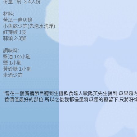
份量 : 約 3-4人份
材料:
苦瓜一條切條
小魚乾少許(先泡水洗淨)
紅辣椒 1支
蒜頭 2-3瓣
調味料:
醬油 1/2小匙
鹽 1小匙
黃砂糖 1小匙
米酒少許
*曾在一個廣播節目聽到生機飲食達人歐陽英先生提到,瓜果類
養價值最好的部位.所以之後我都儘量將瓜類的瓤留下,只將籽惕