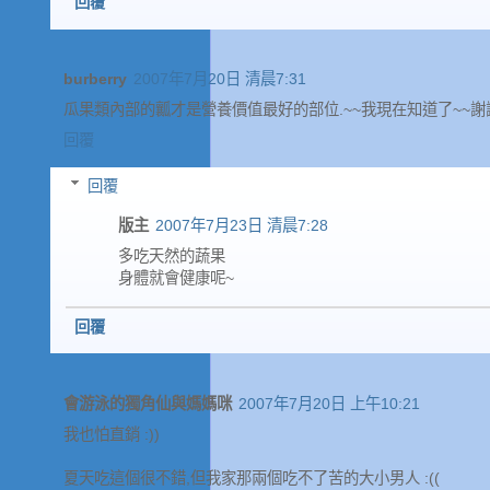
回覆
burberry
2007年7月20日 清晨7:31
瓜果類內部的瓤才是營養價值最好的部位.~~我現在知道了~~謝
回覆
回覆
版主
2007年7月23日 清晨7:28
多吃天然的蔬果
身體就會健康呢~
回覆
會游泳的獨角仙與媽媽咪
2007年7月20日 上午10:21
我也怕直銷 :))
夏天吃這個很不錯,但我家那兩個吃不了苦的大小男人 :((