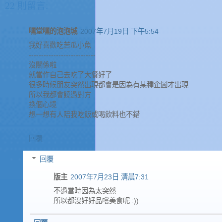
22 則留言:
嘿堂嘿的泡泡城
2007年7月19日 下午5:54
我好喜歡吃苦瓜小魚
---------------------------
沒關係啦
就當作自己去吃了大餐好了
很多時候朋友突然出現都會是因為有某種企圖才出現
所以我都會饒過對方
換個心境
想一想有人陪我吃飯或喝飲料也不錯
回覆
回覆
版主
2007年7月23日 清晨7:31
不過當時因為太突然
所以都沒好好品嚐美食呢 :))