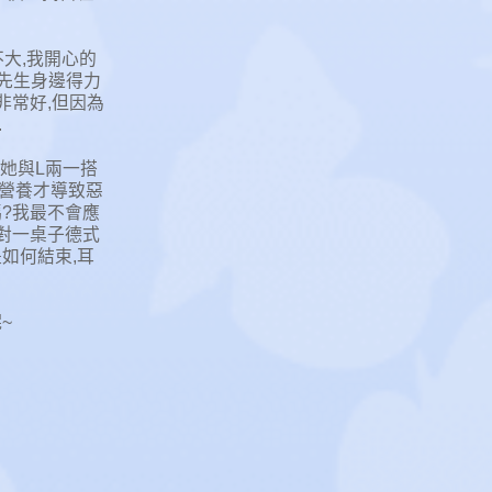
不大,我開心的
是先生身邊得力
非常好,但因為
.
,她與L兩一搭
多營養才導致惡
嗎?我最不會應
面對一桌子德式
如何結束,耳
~