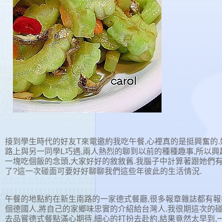
接到學生時代的好友T來電邀約我吃午餐,心裡真的是挺興奮的
路上與另一同學L巧遇,兩人熱烈的聊到以前的種種趣事,所以興
一塊吃個飯的念頭,大家好好的敘敘舊.我腦子中計算著跟她們
了?這一次碰面可要好好聊聊我們這些年彼此的生活情況.
午餐的地點約在新生南路的一家德式餐廳,很多報章雜誌都有報
個德國人,將自己的家鄉味忠實的介紹給台灣人.我很期這次的碰
去品嘗德式餐點滿心期待.細心的打扮去赴約,結果竟然太早到,