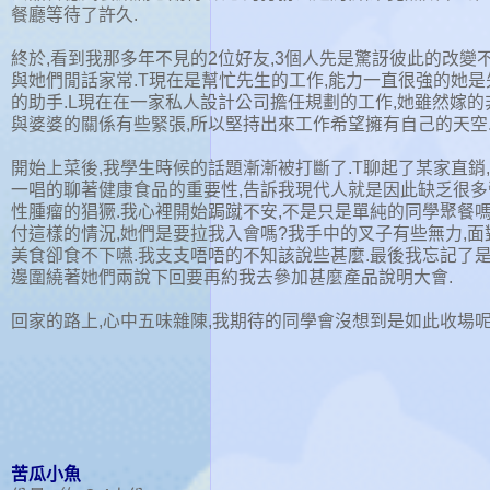
餐廳等待了許久.
終於,看到我那多年不見的2位好友,3個人先是驚訝彼此的改變
與她們閒話家常.T現在是幫忙先生的工作,能力一直很強的她
的助手.L現在在一家私人設計公司擔任規劃的工作,她雖然嫁的
與婆婆的關係有些緊張,所以堅持出來工作希望擁有自己的天空
開始上菜後,我學生時候的話題漸漸被打斷了.T聊起了某家直銷
一唱的聊著健康食品的重要性,告訴我現代人就是因此缺乏很
性腫瘤的猖獗.我心裡開始跼蹴不安,不是只是單純的同學聚餐
付這樣的情況,她們是要拉我入會嗎?我手中的叉子有些無力,
美食卻食不下嚥.我支支唔唔的不知該說些甚麼.最後我忘記了是
邊圍繞著她們兩說下回要再約我去參加甚麼產品說明大會.
回家的路上,心中五味雜陳,我期待的同學會沒想到是如此收場呢
苦瓜小魚